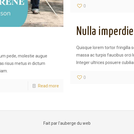
0
Nulla imperdi
Quisque lorem tortor fringilla 
massa ac turpis faucibus orci lu
ntum pede, molestie augue
Integer ultrices posuere cubilia
as risus metus in dictum
diam.
0
Read more
Fait par
l'auberge du web