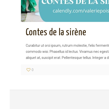
Contes de la sirène
Curabitur ut orci ipsum, rutrum molestie, felis ferme
commodo wisi. Phasellus id lectus. Vivamus nec egest
aliquet at, suscipit erat. Pellentesque tellus. Integer a 
0