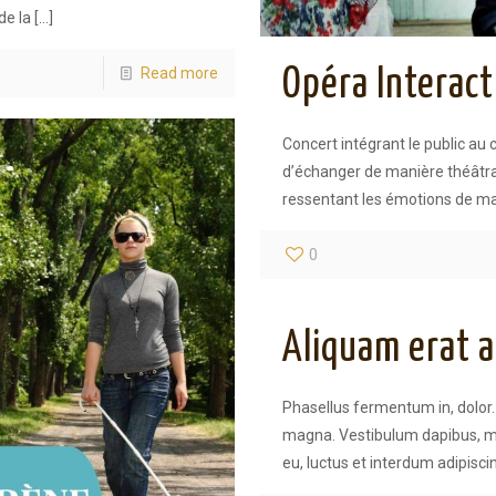
de la
[…]
Read more
Opéra Interact
Concert intégrant le public au 
d’échanger de manière théâtra
ressentant les émotions de m
0
Aliquam erat 
Phasellus fermentum in, dolor. 
magna. Vestibulum dapibus, ma
eu, luctus et interdum adipiscin