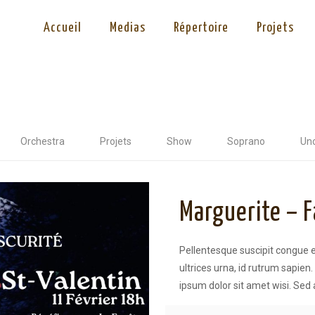
Accueil
Medias
Répertoire
Projets
Orchestra
Projets
Show
Soprano
Un
Marguerite – 
Pellentesque suscipit congue e
ultrices urna, id rutrum sapien. 
ipsum dolor sit amet wisi. Sed