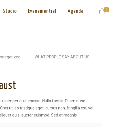
0
Studio
Évenementiel
Agenda
categorized
WHAT PEOPLE SAY ABOUT US
Faust
u, semper quis, massa. Nulla facilisi. Etiam nunc
Cras ut leo tristique eget, cursus non, fringilla est, vel
 aliquet quis, auctor euismod. Sed et magnis.