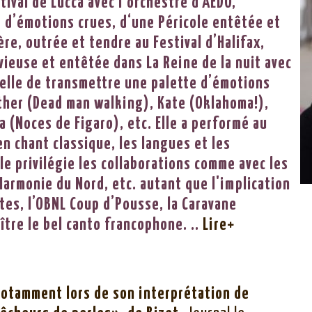
tival de Lucca avec l'orchestre d'AEDO,
d’émotions crues, d‘une Péricole entêtée et
ère, outrée et tendre au Festival d’Halifax,
ieuse et entêtée dans La Reine de la nuit avec
r elle de transmettre une palette d’émotions
ther (Dead man walking), Kate (Oklahoma!),
 (Noces de Figaro), etc. Elle a performé au
en chant classique, les langues et les
e privilégie les collaborations comme avec les
Harmonie du Nord, etc. autant que l'implication
es, l’OBNL Coup d’Pousse, la Caravane
aître le bel canto francophone. ..
Lire+
notamment lors de son interprétation de